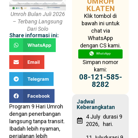
UMROH
KLATEN
Umroh Bulan Juli 2026
Klik tombol di
– Terbang Langsung
bawah ini untuk
Dari Solo
chat via
Share informasi ini:
WhatsApp
WhatsApp
dengan CS kami.
Simpan nomor
Email
kami:
08-121-585-
Telegram
8282
Facebook
Jadwal
Program 9 Hari Umroh
Keberangkatan
dengan penerbangan
4 July
durasi 9
langsung tanpa transit.
2026,
hari.
Ibadah lebih nyaman,
perjalanan lebih
11 July
durasi 9