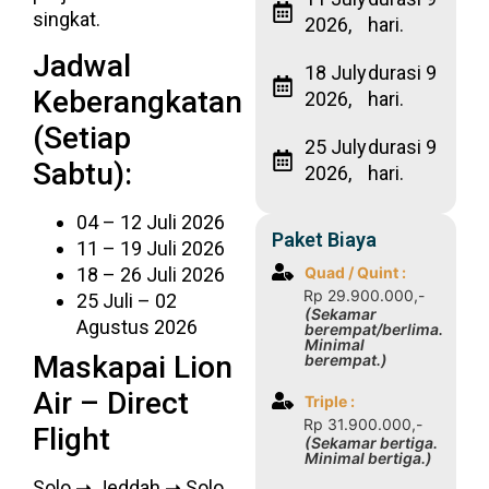
singkat.
2026,
hari.
Jadwal
18 July
durasi 9
Keberangkatan
2026,
hari.
(Setiap
25 July
durasi 9
Sabtu):
2026,
hari.
04 – 12 Juli 2026
Paket Biaya
11 – 19 Juli 2026
Quad / Quint :
18 – 26 Juli 2026
Rp 29.900.000,-
25 Juli – 02
(Sekamar
Agustus 2026
berempat/berlima.
Minimal
Maskapai Lion
berempat.)
Air – Direct
Triple :
Rp 31.900.000,-
Flight
(Sekamar bertiga.
Minimal bertiga.)
Solo ➝ Jeddah ➝ Solo